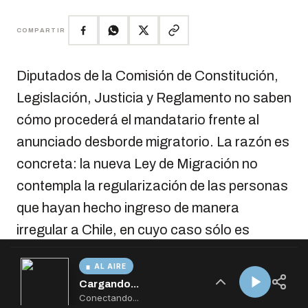
AL AIRE
Cargando...
Conectando...