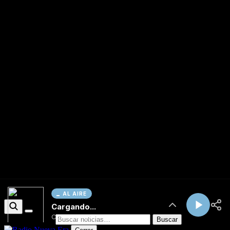
AL AIRE
Cargando...
Conectando...