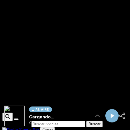
AL AIRE
Cargando...
Conectando...