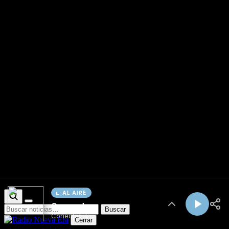
AL AIRE
Cargando...
Conectando...