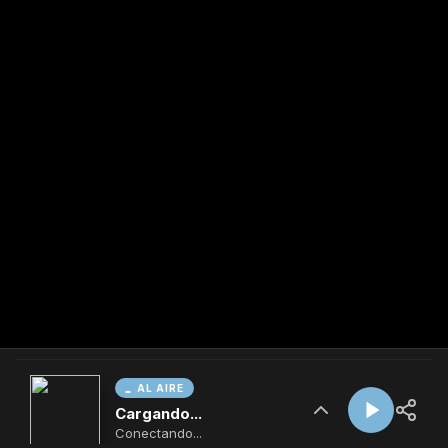
AL AIRE
Cargando...
Conectando...