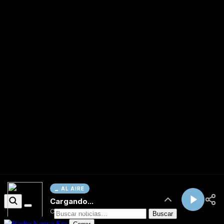
AL AIRE
Cargando...
Conectando...