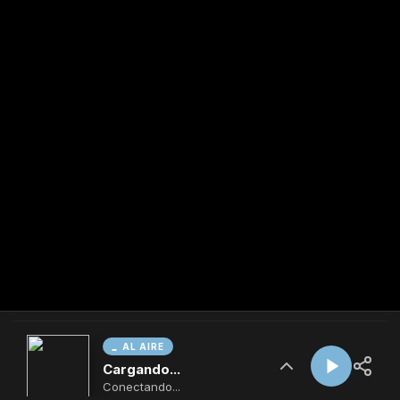
AL AIRE
Cargando...
Conectando...