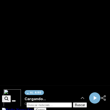
AL AIRE
Cargando...
Conectando...