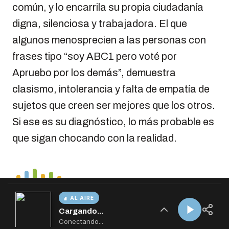
AL AIRE
Cargando...
Conectando...